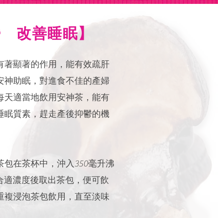
鬱 改善睡眠】
有著顯著的作用，能有效疏肝
安神助眠，對進食不佳的產婦
每天適當地飲用安神茶，能有
睡眠質素，趕走產後抑鬱的機
包在茶杯中，沖入350毫升沸
至合適濃度後取出茶包，便可飲
重複浸泡茶包飲用，直至淡味