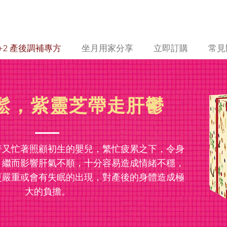
+2 產後調補專方
坐月用家分享
立即訂購
常見
鬆，紫靈芝帶走肝鬱
著又忙著照顧初生的嬰兒，繁忙疲累之下，令身
，繼而影響肝氣不順，十分容易造成情緒不穩，
更嚴重或會有失眠的出現，對產後的身體造成極
大的負擔。