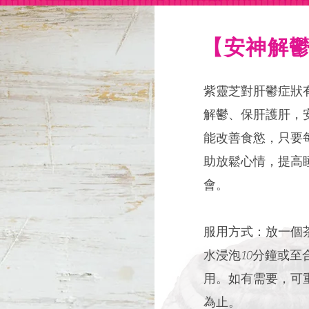
【安神解
紫靈芝對肝鬱症狀
解鬱、保肝護肝，
能改善食慾，只要
助放鬆心情，提高
會。
服用方式：放一個茶
水浸泡10分鐘或
用。如有需要，可
為止。