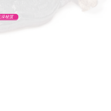
洗澡秘笈
ticals (HK) Co., Limited