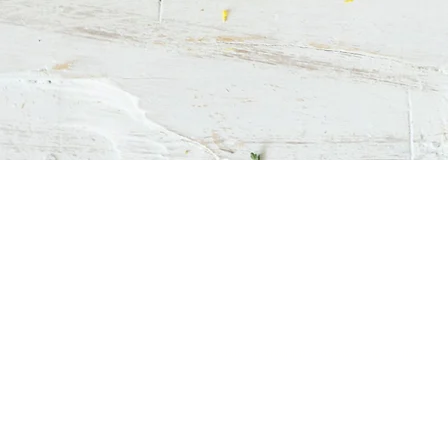
銷售熱線 : (852) 2318 0759
WhatsApp : (852) 2318 0759
Wechat : (852) 6187 0082
電郵: info@chinesepharm.com.hk
觀塘旗艦店
：
香港觀塘道398號 East
辦公地址：香港觀塘開源道60號駱駝漆大廈3座7樓Q室