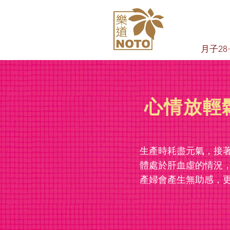
月子28
心情放輕
生產時耗盡元氣，接
體處於肝血虛的情況
產婦會產生無助感，