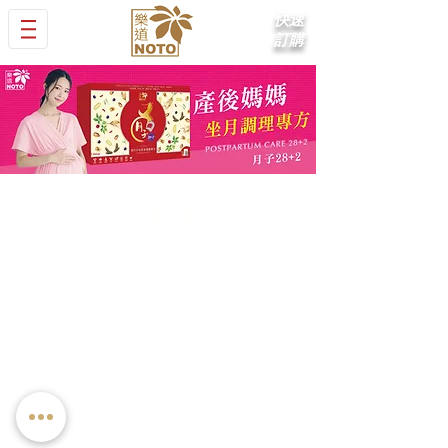
快速
訂購
快速訂購
No.1媽媽推薦坐月品牌：樂道月子28+2
銷售熱線 :
(852) 2318 0759
WhatsApp : (852) 2318 0759
Wechat : (852) 6187 0082
電郵: info@chinesepharm.com.hk
觀塘旗艦店
：
香港觀塘道398號 EastCore 2樓201室