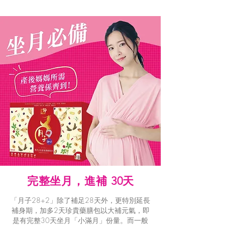
完整坐月，進補 30天
「月子28+2」除了補足28天外，更特別延長
補身期，加多2天珍貴藥膳包以大補元氣，即
是有完整30天坐月「小滿月」份量。而一般