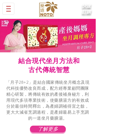
快速
訂購
結合現代坐月方法和
古代傳統智慧
「月子28+2」是結合國家傳統坐月概念及現
代科技優勢改良而成，配方經專業顧問團隊
精心研製，將傳統有效的產後補身秘方，利
用現代多項專業技術，使藥膳湯方的有效成
分於最佳時間釋出，為產婦調補得宜之餘，
更大大減省烹調過程，是產婦最易上手烹調
的一道坐月藥膳湯。
了解更多