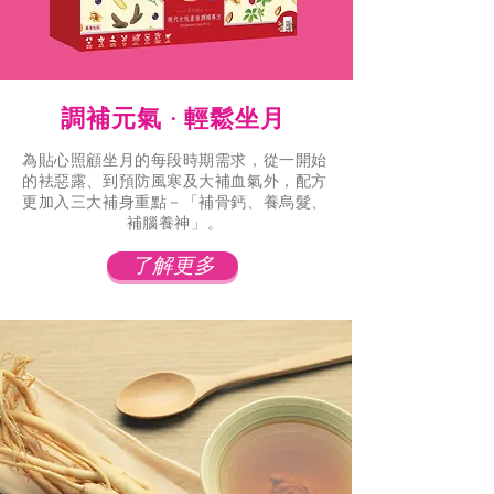
調補元氣 · 輕鬆坐月
為貼心照顧坐月的每段時期需求，從一開始
的袪惡露、到預防風寒及大補血氣外，配方
更加入三大補身重點－「補骨鈣、養烏髮、
補腦養神」。
了解更多