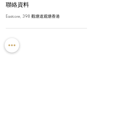
聯絡資料
Eastcore, 398 觀塘道观塘香港
銷售熱線 :
(852) 2318 0759
WhatsApp : (852) 2318 0759
Wechat : (852) 6187 0082
電郵: info@chinesepharm.com.hk
觀塘旗艦店
：
香港觀塘道398號 EastCore 2樓201室
辦公地址：香港觀塘開源道60號駱駝漆大廈3座7樓Q室
2023 ©
Chinese Pharmaceuticals (HK) Co., Limited
隱私政策 |
使用條款 |